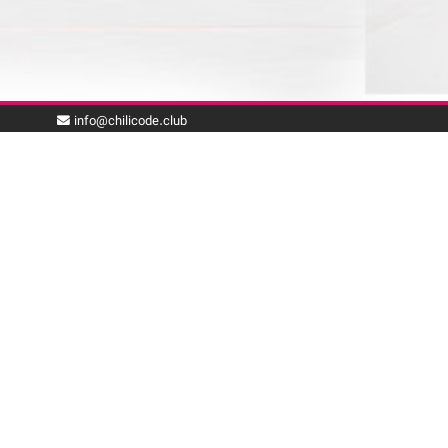
info@chilicode.club
با ما همراه باشید
بـرای دریافت خـبـرنـامـه چیلی‌کد، پـسـت الکترونیک خود
را وارد نمایید.