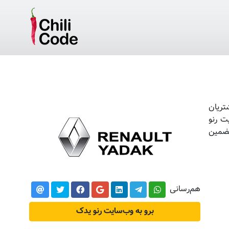
تریان
ت رنو
تضمین
هم‌رسانی
برو به وب‌سایت رنو یدک