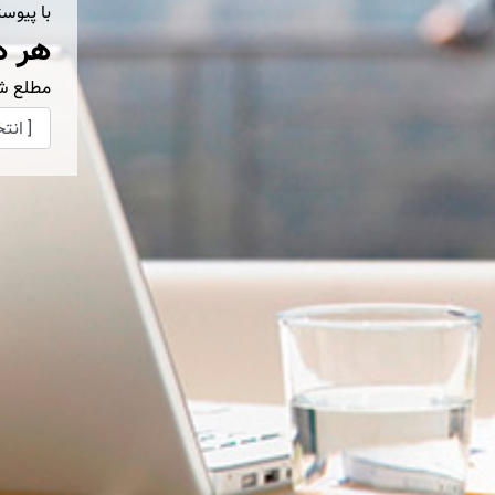
با پیوس
هر ه
مطلع ش