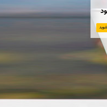
ود
وید