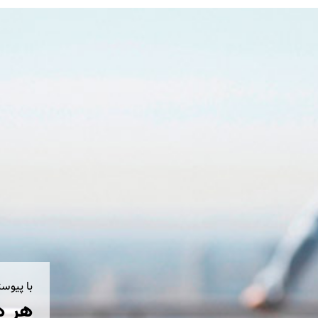
با پیوس
هر ه