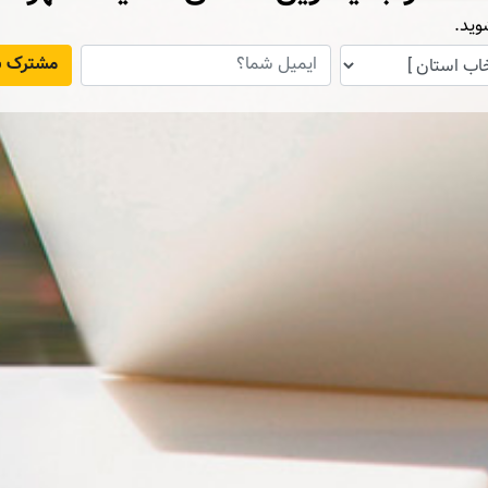
وید.
مشترک ش