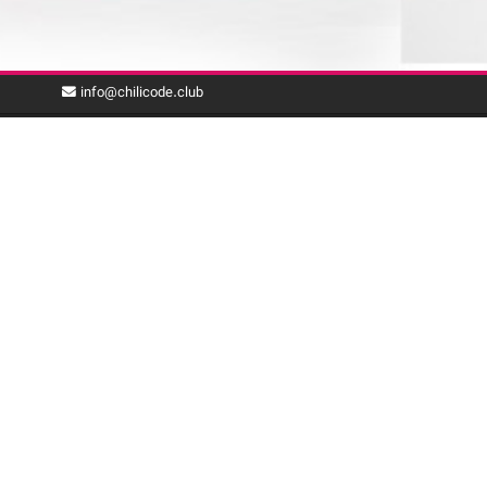
info@chilicode.club
با ما همراه باشید
بـرای دریافت خـبـرنـامـه چیلی‌کد، پـسـت الکترونیک خود
را وارد نمایید.