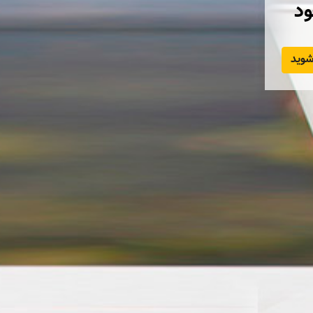
ود
وید