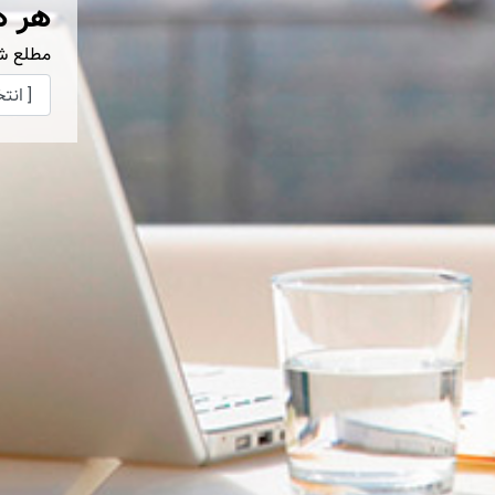
هر ه
مطلع ش