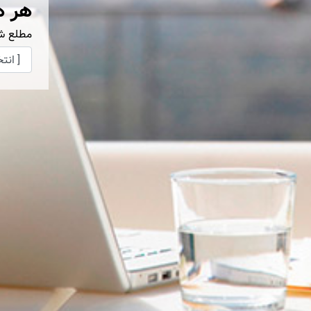
هر ه
مطلع ش