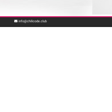
info@chilicode.club
با ما همراه باشید
بـرای دریافت خـبـرنـامـه چیلی‌کد، پـسـت الکترونیک خود
را وارد نمایید.