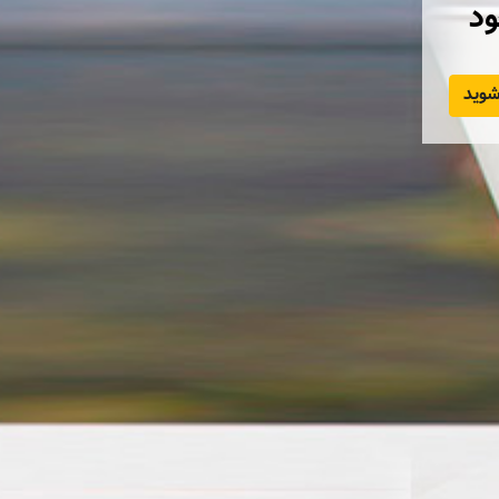
ود
وید