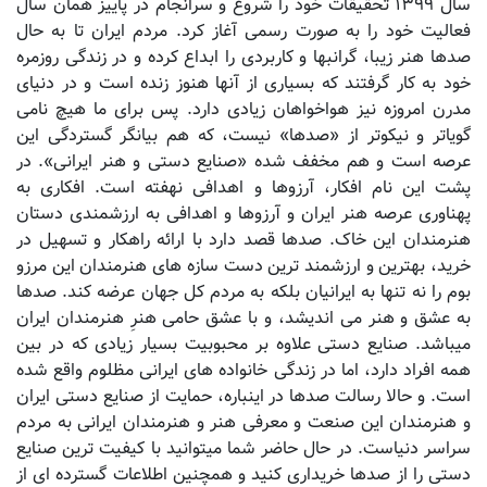
سال ۱۳۹۹ تحقیقات خود را شروع و سرانجام در پاییز همان سال
فعالیت خود را به صورت رسمی آغاز کرد. مردم ایران تا به حال
صدها هنر زیبا، گرانبها و کاربردی را ابداع کرده و در زندگی روزمره
خود به کار گرفتند که بسیاری از آنها هنوز زنده است و در دنیای
مدرن امروزه نیز هواخواهان زیادی دارد. پس برای ما هیچ نامی
گویاتر و نیکوتر از «صدها» نیست، که هم بیانگر گستردگی این
عرصه است و هم مخفف شده «صنایع دستی و هنر ایرانی». در
پشت این نام افکار، آرزوها و اهدافی نهفته است. افکاری به
پهناوری عرصه هنر ایران و آرزوها و اهدافی به ارزشمندی دستان
هنرمندان این خاک. صدها قصد دارد با ارائه راهکار و تسهیل در
خرید، بهترین و ارزشمند ترین دست سازه های هنرمندان این مرزو
بوم را نه تنها به ایرانیان بلکه به مردم کل جهان عرضه کند. صدها
به عشق و هنر می اندیشد، و با عشق حامی هنرِ هنرمندان ایران
میباشد. صنایع دستی علاوه بر محبوبیت بسیار زیادی که در بین
همه افراد دارد، اما در زندگی خانواده های ایرانی مظلوم واقع شده
است. و حالا رسالت صدها در اینباره، حمایت از صنایع دستی ایران
و هنرمندان این صنعت و معرفی هنر و هنرمندان ایرانی به مردم
سراسر دنیاست. در حال حاضر شما میتوانید با کیفیت ترین صنایع
دستی را از صدها خریداری کنید و همچنین اطلاعات گسترده ای از