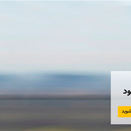
ود
وید