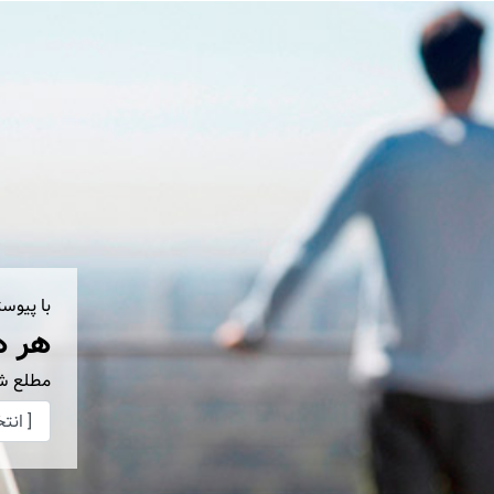
با پیوس
هر ه
مطلع ش