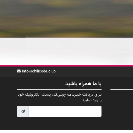
info@chilicode.club
با ما همراه باشید
بـرای دریافت خـبـرنـامـه چیلی‌کد، پـسـت الکترونیک خود
را وارد نمایید.