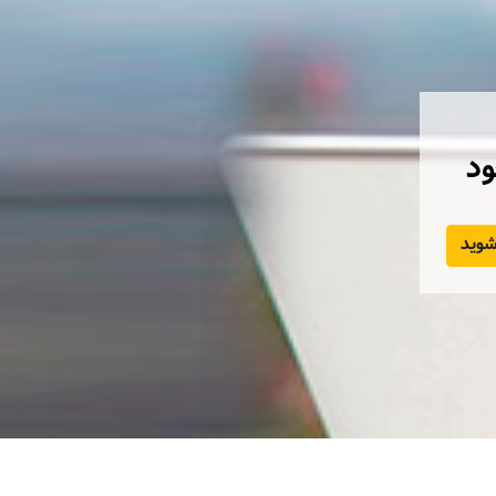
ود
وید