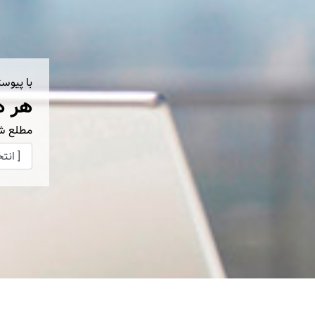
با پیوس
هر ه
مطلع ش