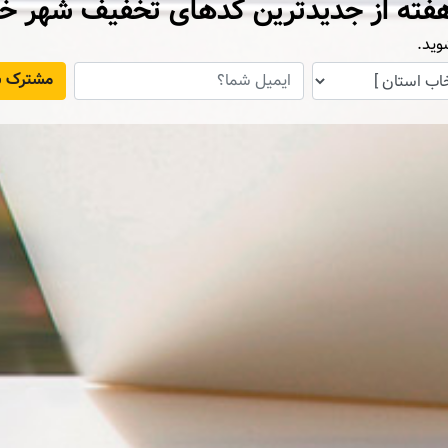
فته از جدیدترین کدهای تخفیف شهر خ
وید.
مشترک ش