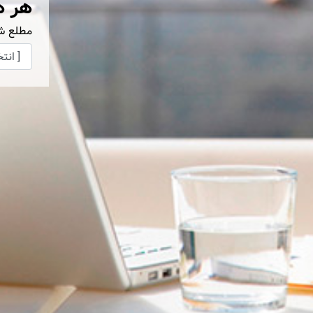
هر ه
مطلع ش