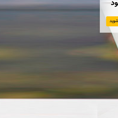
ود
وید