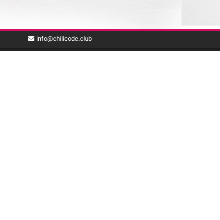
info@chilicode.club
با ما همراه باشید
بـرای دریافت خـبـرنـامـه چیلی‌کد، پـسـت الکترونیک خود
را وارد نمایید.